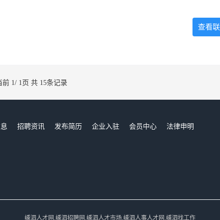
查看联
当前 1/ 1页 共 15条记录
信息
招聘资讯
发布简历
企业入驻
会员中心
法律申明
们
嵊泗人才网,嵊泗招聘网,嵊泗人才市场,嵊泗人事人才网,嵊泗找工作