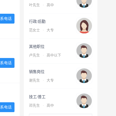
叶先生
·
高中
系电话
行政/后勤
范女士
·
大专
其他职位
卢先生
·
高中以下
系电话
销售岗位
谢先生
·
大专
技工/普工
邓先生
·
高中
系电话